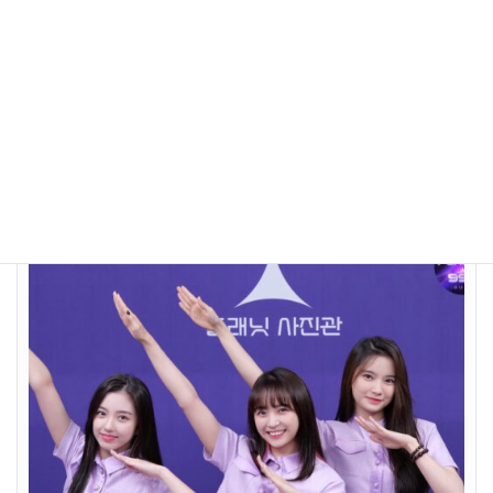
・本気3姉妹 (マシロ×イェソ×ヒカル)
・キムエザキ(チェヒョン×ダヨン×ヒカル)
・長身ズ(ユジン×シャオティン×バヒエ)
・2キメザキ|トュキメザキ(チェヒョン×ダヨン×ヒカル)
などなど、他にも数多くの仲良しカップル名があります！