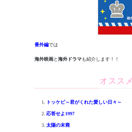
番外編
では
海外映画
と
海外ドラマ
も紹介します！！
オスス
トッケビ～君がくれた愛しい日々～
応答せよ1997
太陽の末裔