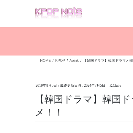
コ
ナ
ン
ビ
テ
ゲ
ン
ー
ツ
シ
へ
ョ
ス
ン
キ
に
ッ
移
HOME
KPOP
Apink
【韓国ドラマ】韓国ドラマと韓
プ
動
2019年8月5日
/ 最終更新日時 :
2024年7月5日
R.Claire
【韓国ドラマ】韓国ド
メ！！