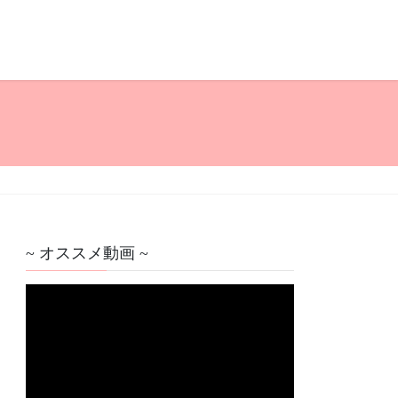
~ オススメ動画 ~
動
画
プ
レ
ー