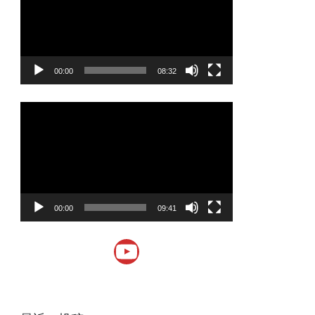
プ
レ
ー
ヤ
00:00
08:32
ー
動
画
プ
レ
ー
ヤ
00:00
09:41
ー
YouTube