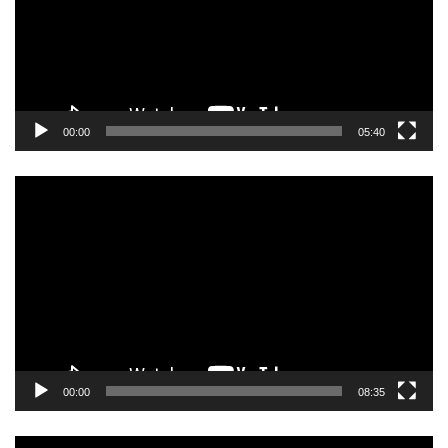
ー
ヤ
ー
00:00
05:40
動
画
プ
レ
ー
ヤ
ー
00:00
08:35
動