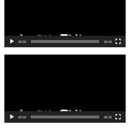
ー
ヤ
ー
00:00
05:40
動
画
プ
レ
ー
ヤ
ー
00:00
08:35